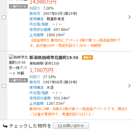
14,980万円
一棟アパート
利回り
7.26%
築年月
2007年03月
(築19年)
建物構造
軽量鉄骨造
所在階/階数
－
/
－
2
使用部分面積
697.88m
2
土地面積
1800.19m
【収益物件】敷地内にアパート3棟が建つ一括収益物件で
す。総戸数16戸・想定利回り7.26％・年間想…
新潟県柏崎市北園町19-50
商談中
東柏崎駅
徒歩15分
1,700万円
利回り
27.24%
一棟アパート
築年月
1987年08月
(築39年)
建物構造
木造
所在階/階数
－
/
－
2
使用部分面積
933.24m
2
土地面積
1267.37m
敷地内にA棟・B棟の2棟が建つ一括収益アパートです。現在4
／16室が賃貸中で、表面利回りは27.2…
チェックした物件を
お問い合わせ