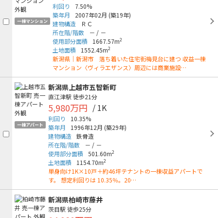
利回り
7.50%
築年月
2007年02月
(築19年)
一棟マンション
建物構造
ＲＣ
所在階/階数
－
/
－
2
使用部分面積
1667.57m
2
土地面積
1552.45m
新潟県｜新潟市 落ち着いた住宅街梅見台に建つ 収益一棟
マンション〈ヴィラエザンス〉周辺には商業施設…
新潟県上越市五智新町
直江津駅
徒歩21分
5,980万円
/ 1K
利回り
10.35%
一棟アパート
築年月
1996年12月
(築29年)
建物構造
鉄骨造
所在階/階数
－
/
－
2
使用部分面積
501.60m
2
土地面積
1154.70m
単身向け1K×10戸＋約46坪テナントの一棟収益アパートで
す。 想定利回りは 10.35％。20…
新潟県柏崎市藤井
茨目駅
徒歩25分