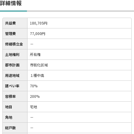
詳細情報
共益費
180,705円
管理費
77,000円
修繕積立金
－
土地権利
所有権
都市計画
市街化区域
用途地域
１種中高
建ぺい率
70%
容積率
200%
地目
宅地
角地
－
総戸数
－