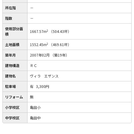
所在階
－
階数
－
使用部分面
2
1667.57m
（504.43坪）
積
2
土地面積
1552.45m
（469.61坪）
築年月
2007年02月
（築19年）
建物構造
ＲＣ
建物名
ヴィラ エザンス
駐車場
有
3,300円
リフォーム
無
小学校区
亀田小
中学校区
亀田中