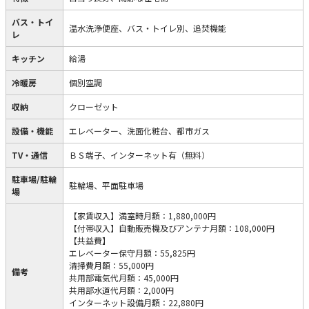
バス・トイ
温水洗浄便座、バス・トイレ別、追焚機能
レ
キッチン
給湯
冷暖房
個別空調
収納
クローゼット
設備・機能
エレベーター、洗面化粧台、都市ガス
TV・通信
ＢＳ端子、インターネット有（無料）
駐車場/駐輪
駐輪場、平面駐車場
場
【家賃収入】満室時月額：1,880,000円
【付帯収入】自動販売機及びアンテナ月額：108,000円
【共益費】
エレベーター保守月額：55,825円
清掃費月額：55,000円
備考
共用部電気代月額：45,000円
共用部水道代月額：2,000円
インターネット設備月額：22,880円