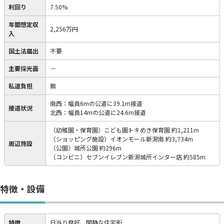
利回り
7.50%
年間想定収
2,256万円
入
国土法届出
不要
主要採光面
－
私道負担
無
南西：幅員6mの公道に39.1m接道
接道状況
北西：幅員14mの公道に24.6m接道
（幼稚園・保育園）こども園トキめき保育園 約1,211m
（ショッピング施設）イオンモール新潟南 約3,734m
周辺施設
（公園）城所公園 約296m
（コンビニ）セブンイレブン新潟城所インター店 約585m
特徴・設備
特徴
日当り良好、閑静な住宅街