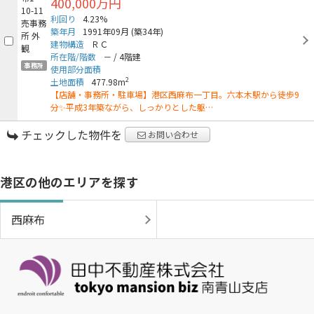
400,000万円
利回り
4.23%
築年月
1991年09月
(築34年)
建物構造
ＲＣ
所在階/階数
－
/
4階建
事務所
使用部分面積
2
土地面積
477.98m
【店舗・事務所・駐車場】港区西麻布一丁目。六本木駅から徒歩9
分✨平成3年築ながら、しっかりとした躯…
チェックした物件を
お問い合わせ
港区の他のエリアを探す
西麻布