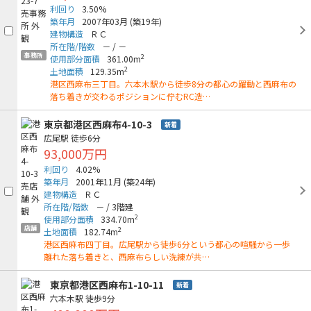
利回り
3.50%
築年月
2007年03月
(築19年)
建物構造
ＲＣ
所在階/階数
－
/
－
事務所
2
使用部分面積
361.00m
2
土地面積
129.35m
港区西麻布三丁目。六本木駅から徒歩8分の都心の躍動と西麻布の
落ち着きが交わるポジションに佇むRC造…
東京都港区西麻布4-10-3
新着
広尾駅
徒歩6分
93,000万円
利回り
4.02%
築年月
2001年11月
(築24年)
建物構造
ＲＣ
所在階/階数
－
/
3階建
2
使用部分面積
334.70m
店舗
2
土地面積
182.74m
港区西麻布四丁目。広尾駅から徒歩6分という都心の喧騒から一歩
離れた落ち着きと、西麻布らしい洗練が共…
東京都港区西麻布1-10-11
新着
六本木駅
徒歩9分