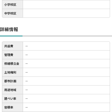
小学校区
中学校区
詳細情報
共益費
－
管理費
－
修繕積立金
－
土地権利
－
都市計画
－
用途地域
－
建ぺい率
－
容積率
－