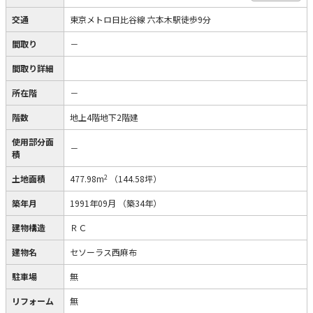
交通
東京メトロ日比谷線 六本木駅徒歩9分
間取り
－
間取り詳細
所在階
－
階数
地上4階地下2階建
使用部分面
－
積
2
土地面積
477.98m
（144.58坪）
築年月
1991年09月
（築34年）
建物構造
ＲＣ
建物名
セソーラス西麻布
駐車場
無
リフォーム
無