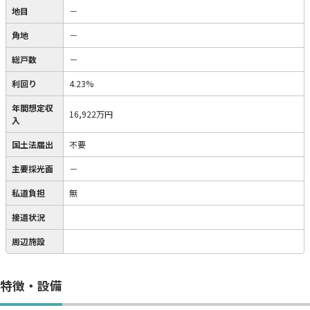
地目
－
角地
－
総戸数
－
利回り
4.23%
年間想定収
16,922万円
入
国土法届出
不要
主要採光面
－
私道負担
無
接道状況
周辺施設
特徴・設備