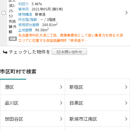
利回り
5.46%
築年月
2021年05月
(築5年)
建物構造
鉄骨造
所在階/階数
－
/
3階建
2
使用部分面積
200.81m
2
土地面積
90.38m
名古屋市中区大須二丁目、商業集積地として高い集客力を誇る大須
店舗
エリアに位置する収益店舗物件「表参道テ…
チェックした物件を
お問い合わせ
市区町村で検索
港区
新宿区
品川区
目黒区
世田谷区
新潟市江南区