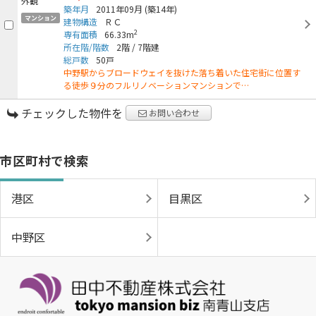
築年月
2011年09月
(築14年)
マンション
建物構造
ＲＣ
2
専有面積
66.33m
所在階/階数
2階
/
7階建
総戸数
50戸
中野駅からブロードウェイを抜けた落ち着いた住宅街に位置す
る徒歩９分のフルリノベーションマンションで…
チェックした物件を
お問い合わせ
市区町村で検索
港区
目黒区
中野区