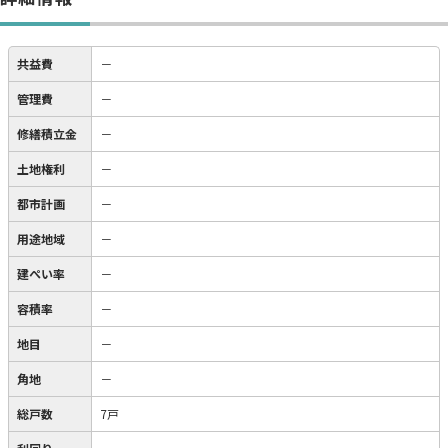
共益費
－
管理費
－
修繕積立金
－
土地権利
－
都市計画
－
用途地域
－
建ぺい率
－
容積率
－
地目
－
角地
－
総戸数
7戸