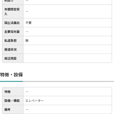
利回り
－
年間想定収
－
入
国土法届出
不要
主要採光面
－
私道負担
無
接道状況
周辺施設
特徴・設備
特徴
－
設備・機能
エレベーター
備考
－