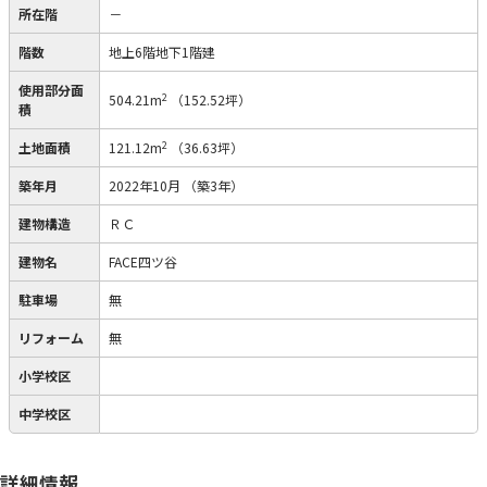
所在階
－
階数
地上6階地下1階建
使用部分面
2
504.21m
（152.52坪）
積
2
土地面積
121.12m
（36.63坪）
築年月
2022年10月
（築3年）
建物構造
ＲＣ
建物名
FACE四ツ谷
駐車場
無
リフォーム
無
小学校区
中学校区
詳細情報